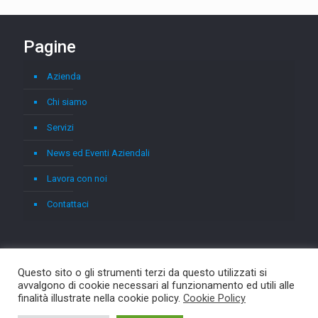
Pagine
Azienda
Chi siamo
Servizi
News ed Eventi Aziendali
Lavora con noi
Contattaci
Questo sito o gli strumenti terzi da questo utilizzati si
avvalgono di cookie necessari al funzionamento ed utili alle
finalità illustrate nella cookie policy.
Cookie Policy
© 2026 Asterix. All Rights Reserved.
Muffin group