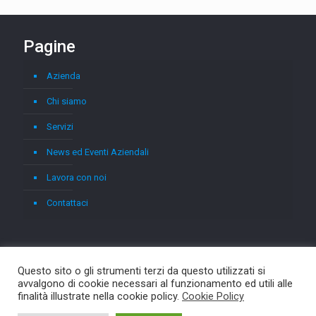
Pagine
Azienda
Chi siamo
Servizi
News ed Eventi Aziendali
Lavora con noi
Contattaci
Questo sito o gli strumenti terzi da questo utilizzati si
avvalgono di cookie necessari al funzionamento ed utili alle
finalità illustrate nella cookie policy.
Cookie Policy
© 2026 Asterix. All Rights Reserved.
Muffin group