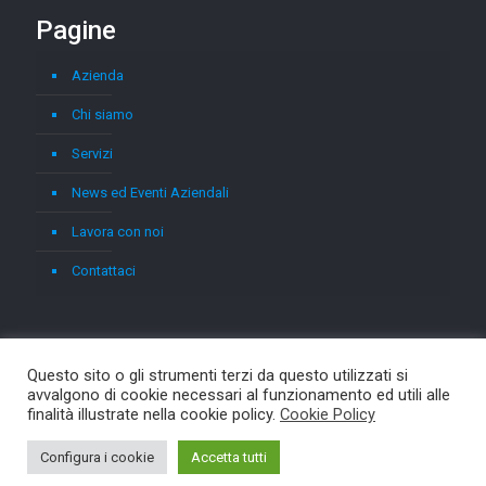
Pagine
Azienda
Chi siamo
Servizi
News ed Eventi Aziendali
Lavora con noi
Contattaci
Questo sito o gli strumenti terzi da questo utilizzati si
avvalgono di cookie necessari al funzionamento ed utili alle
finalità illustrate nella cookie policy.
Cookie Policy
© 2026 Asterix. All Rights Reserved.
Muffin group
Configura i cookie
Accetta tutti