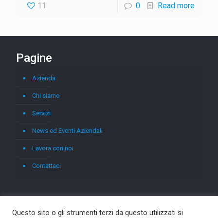
11
0
Read more
Pagine
Azienda
Chi siamo
Servizi
News ed Eventi Aziendali
Lavora con noi
Contattaci
Questo sito o gli strumenti terzi da questo utilizzati si