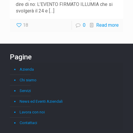
dire di no: L’EVENTO FIRMATO ILLUMIA che si
svolgerà il 24 e
[…]
18
0
Read more
Pagine
Azienda
Chi siamo
Servizi
News ed Eventi Aziendali
Lavora con noi
Contattaci