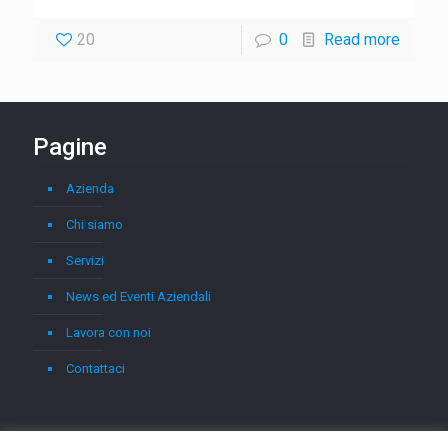
20
0
Read more
Pagine
Azienda
Chi siamo
Servizi
News ed Eventi Aziendali
Lavora con noi
Contattaci