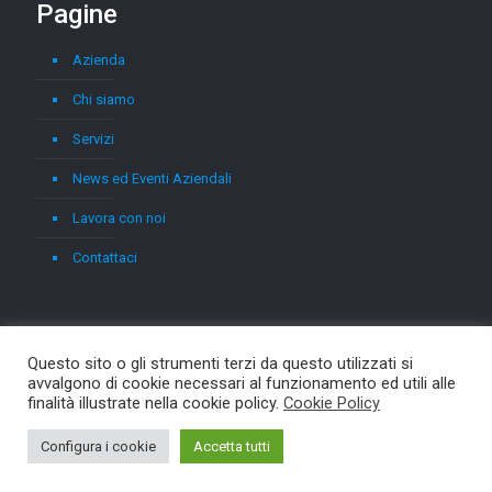
Pagine
Azienda
Chi siamo
Servizi
News ed Eventi Aziendali
Lavora con noi
Contattaci
Questo sito o gli strumenti terzi da questo utilizzati si
avvalgono di cookie necessari al funzionamento ed utili alle
finalità illustrate nella cookie policy.
Cookie Policy
© 2026 Asterix. All Rights Reserved.
Muffin group
Configura i cookie
Accetta tutti