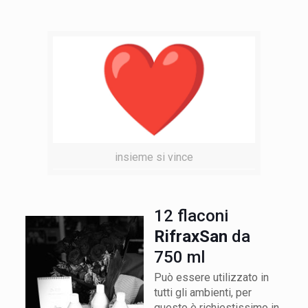
insieme si vince
12 flaconi
RifraxSan
da
750 ml
Può essere utilizzato in
tutti gli ambienti, per
questo è richiestissimo in