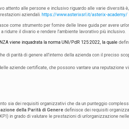
 attento alle persone e inclusivo riguardo alle varie diversità è,
restazioni aziendali.
https://www.asterixsrl.it/asterix-academy/
asce come strumento per fornire delle linee guida per avere un’or
a ridurre il divario e rendere l’ambiente lavorativo più inclusivo.
A viene inquadrata la norma UNI/PdR 125:2022, la quale
defin
e di parità di genere all’interno della azienda con il preciso sco
 delle aziende certificate, che possono vantare una reputazione vi
to sia dei requisiti organizzativi che da un punteggio compless
cazione della Parità di Genere
definisce dei requisiti organizz
KPI) in grado di valutare le prestazioni di un’organizzazione nelle